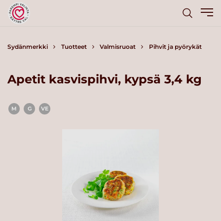
Sydänmerkki
Tuotteet
Valmisruoat
Pihvit ja pyörykät
Apetit kasvispihvi, kypsä 3,4 kg
M
G
VE