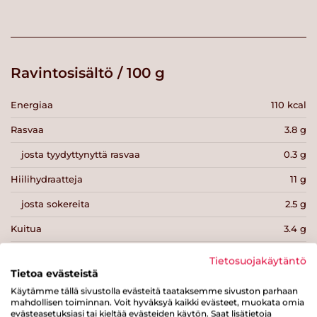
Ravintosisältö / 100 g
Energiaa
110 kcal
Rasvaa
3.8 g
josta tyydyttynyttä rasvaa
0.3 g
Hiilihydraatteja
11 g
josta sokereita
2.5 g
Kuitua
3.4 g
Proteiinia
6.9 g
Tietosuojakäytäntö
Tietoa evästeistä
Suolaa
0.9 g
Käytämme tällä sivustolla evästeitä taataksemme sivuston parhaan
mahdollisen toiminnan. Voit hyväksyä kaikki evästeet, muokata omia
evästeasetuksiasi tai kieltää evästeiden käytön. Saat lisätietoja