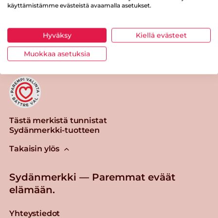
käyttämistämme evästeistä avaamalla asetukset.
Tulosta sivu
Jaa tuote
Hyväksy
Kiellä evästeet
Muokkaa asetuksia
Tästä merkistä tunnistat
Sydänmerkki-tuotteen
Takaisin ylös
Sydänmerkki — Paremmat eväät
elämään.
Yhteystiedot