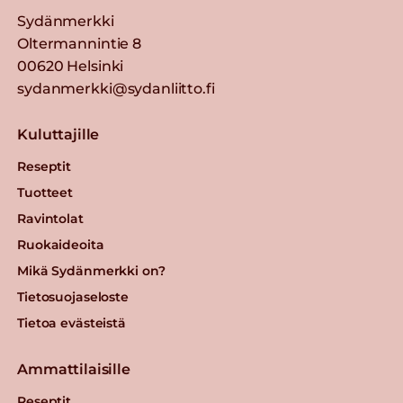
Sydänmerkki
Oltermannintie 8
00620 Helsinki
sydanmerkki@sydanliitto.fi
Kuluttajille
Reseptit
Tuotteet
Ravintolat
Ruokaideoita
Mikä Sydänmerkki on?
Tietosuojaseloste
Tietoa evästeistä
Ammattilaisille
Reseptit