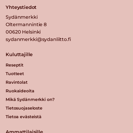
Yhteystiedot
Sydänmerkki
Oltermannintie 8
00620 Helsinki
sydanmerkki@sydanliitto.fi
Kuluttajille
Reseptit
Tuotteet
Ravintolat
Ruokaideoita
Mikä Sydänmerkki on?
Tietosuojaseloste
Tietoa evästeistä
Ammattilaisille