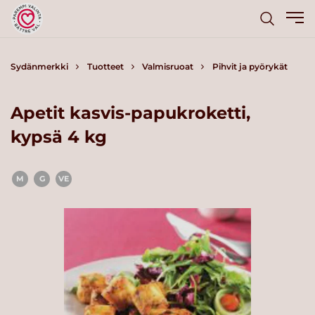
Sydänmerkki
Tuotteet
Valmisruoat
Pihvit ja pyörykät
Apetit kasvis-papukroketti,
kypsä 4 kg
M
G
VE