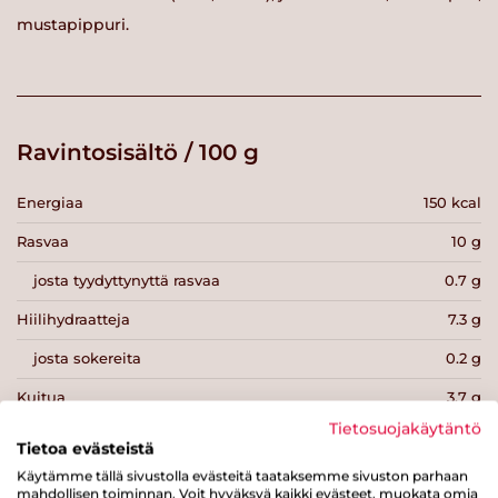
mustapippuri.
Ravintosisältö / 100 g
Energiaa
150 kcal
Rasvaa
10 g
josta tyydyttynyttä rasvaa
0.7 g
Hiilihydraatteja
7.3 g
josta sokereita
0.2 g
Kuitua
3.7 g
Tietosuojakäytäntö
Proteiinia
6.1 g
Tietoa evästeistä
Suolaa
0.9 g
Käytämme tällä sivustolla evästeitä taataksemme sivuston parhaan
mahdollisen toiminnan. Voit hyväksyä kaikki evästeet, muokata omia