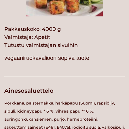
Pakkauskoko: 4000 g
Valmistaja:
Apetit
Tutustu valmistajan sivuihin
vegaaniruokavalioon sopiva tuote
Ainesosaluettelo
Porkkana, palsternakka, härkäpapu (Suomi), rapsiöljy,
sipuli, kidneypapu * 6 %, vihreä papu ** 6 %,
auringonkukansiemen, purjo, herneproteiini,
sakeuttamisaineet (E461, E407a), jodioitu suola, valkosipuli,