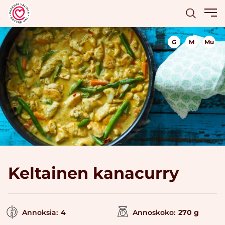
G
M
Mu
Keltainen kanacurry
Annoksia:
4
Annoskoko:
270 g