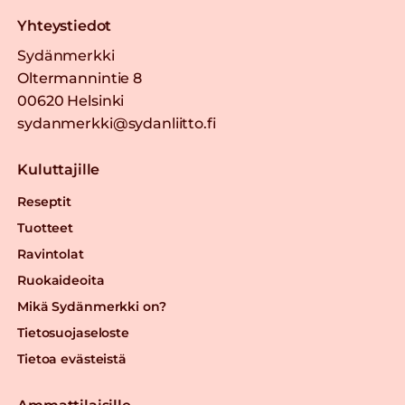
Yhteystiedot
Sydänmerkki
Oltermannintie 8
00620 Helsinki
sydanmerkki@sydanliitto.fi
Kuluttajille
Reseptit
Tuotteet
Ravintolat
Ruokaideoita
Mikä Sydänmerkki on?
Tietosuojaseloste
Tietoa evästeistä