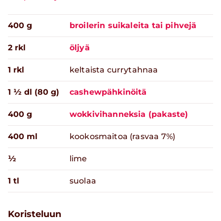
400 g
broilerin suikaleita tai pihvejä
2 rkl
öljyä
1 rkl
keltaista currytahnaa
1 ½ dl (80 g)
cashewpähkinöitä
400 g
wokkivihanneksia (pakaste)
400 ml
kookosmaitoa (rasvaa 7%)
½
lime
1 tl
suolaa
Koristeluun