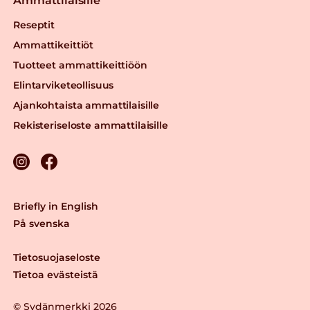
Ammattilaisille
Reseptit
Ammattikeittiöt
Tuotteet ammattikeittiöön
Elintarviketeollisuus
Ajankohtaista ammattilaisille
Rekisteriseloste ammattilaisille
Briefly in English
På svenska
Tietosuojaseloste
Tietoa evästeistä
© Sydänmerkki 2026