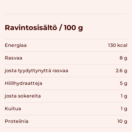
Ravintosisältö / 100 g
Energiaa
130 kcal
Rasvaa
8 g
josta tyydyttynyttä rasvaa
2.6 g
Hiilihydraatteja
5 g
josta sokereita
1 g
Kuitua
1 g
Proteiinia
10 g