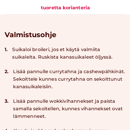
tuoretta korianteria
Valmistusohje
1.
Suikaloi broileri, jos et käytä valmiita
suikaleita. Ruskista kanasuikaleet öljyssä.
2.
Lisää pannulle currytahna ja cashewpähkinät.
Sekoittele kunnes currytahna on sekoittunut
kanasuikaleisiin.
3.
Lisää pannulle wokkivihannekset ja paista
samalla sekoitellen, kunnes vihannekset ovat
lämmenneet.