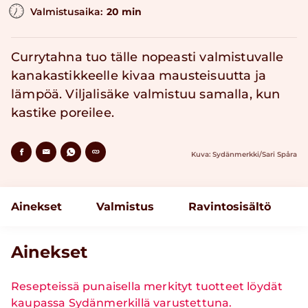
Valmistusaika:
20 min
Currytahna tuo tälle nopeasti valmistuvalle
kanakastikkeelle kivaa mausteisuutta ja
lämpöä. Viljalisäke valmistuu samalla, kun
kastike poreilee.
Kuva: Sydänmerkki/Sari Spåra
Ainekset
Valmistus
Ravintosisältö
Ainekset
Resepteissä punaisella merkityt tuotteet löydät
kaupassa Sydänmerkillä varustettuna.