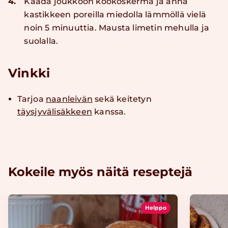
4.
Kaada joukkoon kookoskerma ja anna
kastikkeen poreilla miedolla lämmöllä vielä
noin 5 minuuttia. Mausta limetin mehulla ja
suolalla.
Vinkki
Tarjoa
naanleivän
sekä keitetyn
täysjyvälisäkkeen
kanssa.
Kokeile myös näitä reseptejä
Helppo