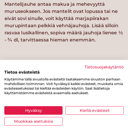
Mantelijauhe antaa makua ja mehevyyttä
muruseokseen. Jos mantelit ovat lopussa tai ne
eivät sovi sinulle, voit käyttää marjapiirakan
murupintaan pelkkiä vehnäjauhoja. Lisää silloin
rasvaa lusikallinen, sopiva määrä jauhoja lienee ½
- ¾ dl, tarvittaessa hieman enemmän.
Kokeile myös näitä reseptejä
Tietosuojakäytäntö
Tietoa evästeistä
Käytämme tällä sivustolla evästeitä taataksemme sivuston parhaan
mahdollisen toiminnan. Voit hyväksyä kaikki evästeet, muokata omia
evästeasetuksiasi tai kieltää evästeiden käytön. Saat lisätietoja
käyttämistämme evästeistä avaamalla asetukset.
Hyväksy
Kiellä evästeet
Muokkaa asetuksia