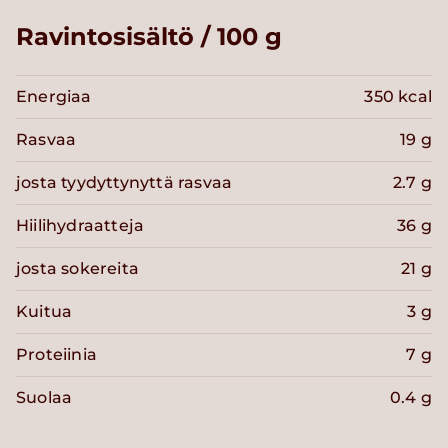
Ravintosisältö / 100 g
Energiaa
350 kcal
Rasvaa
19 g
josta tyydyttynyttä rasvaa
2.7 g
Hiilihydraatteja
36 g
josta sokereita
21 g
Kuitua
3 g
Proteiinia
7 g
Suolaa
0.4 g