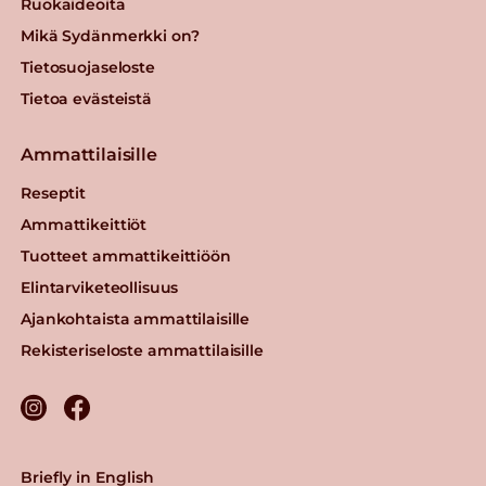
Ruokaideoita
Mikä Sydänmerkki on?
Tietosuojaseloste
Tietoa evästeistä
Ammattilaisille
Reseptit
Ammattikeittiöt
Tuotteet ammattikeittiöön
Elintarviketeollisuus
Ajankohtaista ammattilaisille
Rekisteriseloste ammattilaisille
Briefly in English