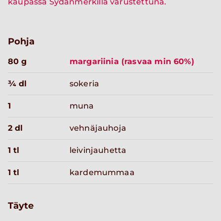
kaupassa Sydänmerkillä varustettuna.
Pohja
80 g
margariinia (rasvaa min 60%)
¾ dl
sokeria
1
muna
2 dl
vehnäjauhoja
1 tl
leivinjauhetta
1 tl
kardemummaa
Täyte