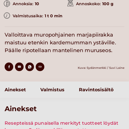
Annoksia:
10
Annoskoko:
100 g
Valmistusaika:
1 t 0 min
Valloittava muropohjainen marjapiirakka
maistuu etenkin kardemumman ystäville.
Päälle ripotellaan mantelinen muruseos.
Kuva: Sydänmerkki / Suvi Laine
Ainekset
Valmistus
Ravintosisältö
Ainekset
Resepteissä punaisella merkityt tuotteet löydät