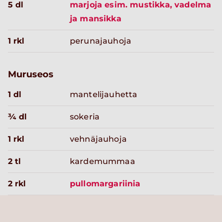
5 dl
marjoja esim. mustikka, vadelma
ja mansikka
1 rkl
perunajauhoja
Muruseos
1 dl
mantelijauhetta
¾ dl
sokeria
1 rkl
vehnäjauhoja
2 tl
kardemummaa
2 rkl
pullomargariinia