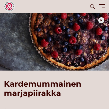
K
Kardemummainen
marjapiirakka