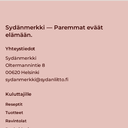
Sydänmerkki — Paremmat eväät
elämään.
Yhteystiedot
Sydänmerkki
Oltermannintie 8
00620 Helsinki
sydanmerkki@sydanliitto.fi
Kuluttajille
Reseptit
Tuotteet
Ravintolat