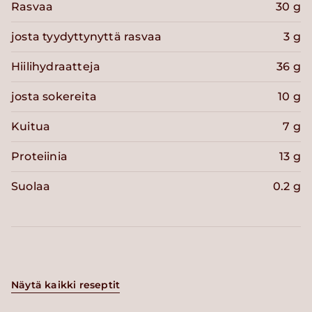
Rasvaa
30 g
josta tyydyttynyttä rasvaa
3 g
Hiilihydraatteja
36 g
josta sokereita
10 g
Kuitua
7 g
Proteiinia
13 g
Suolaa
0.2 g
Näytä kaikki reseptit