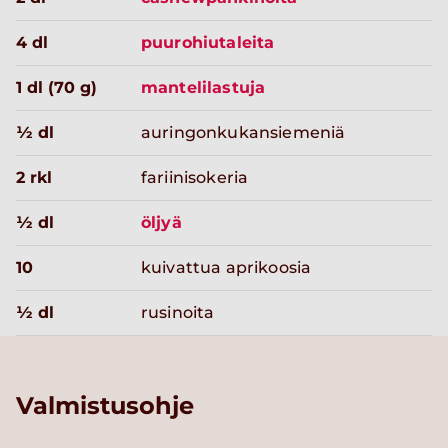
4 dl
puurohiutaleita
1 dl (70 g)
mantelilastuja
½ dl
auringonkukansiemeniä
2 rkl
fariinisokeria
½ dl
öljyä
10
kuivattua aprikoosia
½ dl
rusinoita
Valmistusohje