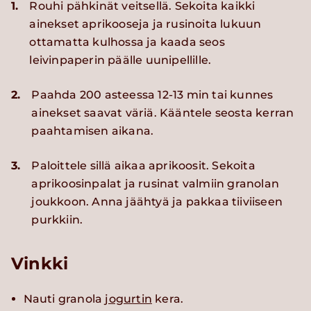
1.
Rouhi pähkinät veitsellä. Sekoita kaikki
ainekset aprikooseja ja rusinoita lukuun
ottamatta kulhossa ja kaada seos
leivinpaperin päälle uunipellille.
2.
Paahda 200 asteessa 12-13 min tai kunnes
ainekset saavat väriä. Kääntele seosta kerran
paahtamisen aikana.
3.
Paloittele sillä aikaa aprikoosit. Sekoita
aprikoosinpalat ja rusinat valmiin granolan
joukkoon. Anna jäähtyä ja pakkaa tiiviiseen
purkkiin.
Vinkki
Nauti granola
jogurtin
kera.