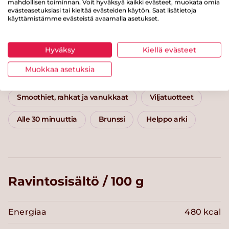
Eväsleivät kasvistäytteellä
Välipa
mahdollisen toiminnan. Voit hyväksyä kaikki evästeet, muokata omia
evästeasetuksiasi tai kieltää evästeiden käytön. Saat lisätietoja
käyttämistämme evästeistä avaamalla asetukset.
Kategoriat
Hyväksy
Kiellä evästeet
Muokkaa asetuksia
Välipalat ja jälkiruoat
Naposteltavat
Puurot
Smoothiet, rahkat ja vanukkaat
Viljatuotteet
Alle 30 minuuttia
Brunssi
Helppo arki
Ravintosisältö / 100 g
Energiaa
480 kcal