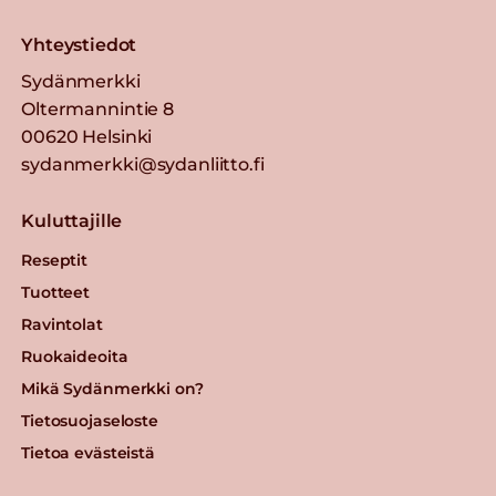
Yhteystiedot
Sydänmerkki
Oltermannintie 8
00620 Helsinki
sydanmerkki@sydanliitto.fi
Kuluttajille
Reseptit
Tuotteet
Ravintolat
Ruokaideoita
Mikä Sydänmerkki on?
Tietosuojaseloste
Tietoa evästeistä