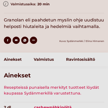
Valmistusaika:
20 min
Granolan eli paahdetun myslin ohje uudistuu
helposti hiutaleita ja hedelmiä vaihtamalla.
Kuva: Sydänmerkki / Elina Himanen
Ainekset
Valmistus
Ravintosisältö
Ainekset
Resepteissä punaisella merkityt tuotteet löydät
kaupassa Sydänmerkillä varustettuna.
2 dl
cashewpähkinöitä