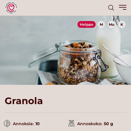
Helppo
M
Mu
K
Granola
Annoksia:
10
Annoskoko:
50 g