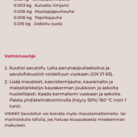
0.003
kg
Kuivattu timjami
0.006
kg
Mustapippurirouhe
0.006
kg
Paprikajauhe
0.016
kg
Jodioitu suola
Valmistusohje
Kuutioi savutofu. Laita perunasipulisekoitus ja
savutofukuutiot voideltuun vuokaan (GN 1/1 65).
Lisää mausteet, kasvisliemijauhe, kauramaito ja
maissitärkkelys kaurakerman joukkoon ja sekoita
huolellisesti. Kaada kermaliemi vuokaan ja sekoita.
Paista yhdistelmätoiminolla (höyry 50%) 160 °C noin 1
tunti.
VINKKI! Savutofun voi korvata myös maustamattomalla- tai
marinoidulla tofulla, jos haluaa kiusauksesta miedomman
makuisen.