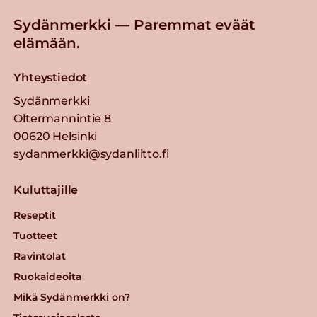
Sydänmerkki — Paremmat eväät
elämään.
Yhteystiedot
Sydänmerkki
Oltermannintie 8
00620 Helsinki
sydanmerkki@sydanliitto.fi
Kuluttajille
Reseptit
Tuotteet
Ravintolat
Ruokaideoita
Mikä Sydänmerkki on?