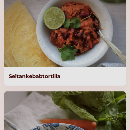
Seitankebabtortilla