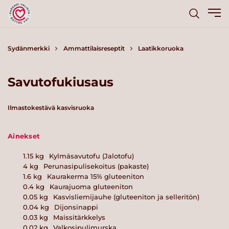
Sydänmerkki
Ammattilaisreseptit
Laatikkoruoka
Savutofukiusaus
Ilmastokestävä kasvisruoka
Ainekset
1.15
kg
Kylmäsavutofu (Jalotofu)
4
kg
Perunasipulisekoitus (pakaste)
1.6
kg
Kaurakerma 15% gluteeniton
0.4
kg
Kaurajuoma gluteeniton
0.05
kg
Kasvisliemijauhe (gluteeniton ja selleritön)
0.04
kg
Dijonsinappi
0.03
kg
Maissitärkkelys
0.02
kg
Valkosipulimurska