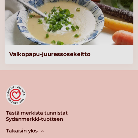
Valkopapu-juuressosekeitto
Tästä merkistä tunnistat
Sydänmerkki-tuotteen
Takaisin ylös