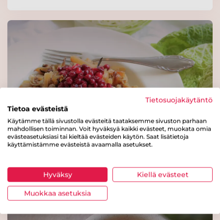
Tietosuojakäytäntö
Tietoa evästeistä
Käytämme tällä sivustolla evästeitä taataksemme sivuston parhaan
mahdollisen toiminnan. Voit hyväksyä kaikki evästeet, muokata omia
evästeasetuksiasi tai kieltää evästeiden käytön. Saat lisätietoja
käyttämistämme evästeistä avaamalla asetukset.
Nyhtökaura-kaalilaatikko
Hyväksy
Kiellä evästeet
Muokkaa asetuksia