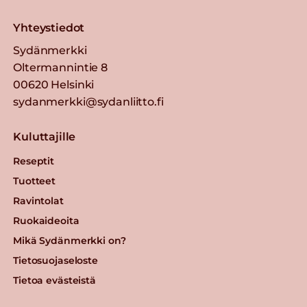
Yhteystiedot
Sydänmerkki
Oltermannintie 8
00620 Helsinki
sydanmerkki@sydanliitto.fi
Kuluttajille
Reseptit
Tuotteet
Ravintolat
Ruokaideoita
Mikä Sydänmerkki on?
Tietosuojaseloste
Tietoa evästeistä