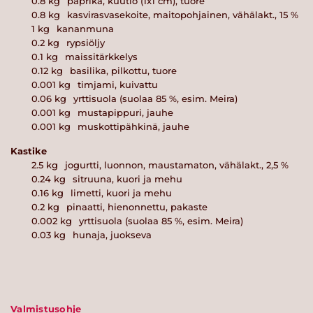
0.8
kg
paprika, kuutio (1x1 cm), tuore
0.8
kg
kasvirasvasekoite, maitopohjainen, vähälakt., 15 %
1
kg
kananmuna
0.2
kg
rypsiöljy
0.1
kg
maissitärkkelys
0.12
kg
basilika, pilkottu, tuore
0.001
kg
timjami, kuivattu
0.06
kg
yrttisuola (suolaa 85 %, esim. Meira)
0.001
kg
mustapippuri, jauhe
0.001
kg
muskottipähkinä, jauhe
Kastike
2.5
kg
jogurtti, luonnon, maustamaton, vähälakt., 2,5 %
0.24
kg
sitruuna, kuori ja mehu
0.16
kg
limetti, kuori ja mehu
0.2
kg
pinaatti, hienonnettu, pakaste
0.002
kg
yrttisuola (suolaa 85 %, esim. Meira)
0.03
kg
hunaja, juokseva
Valmistusohje