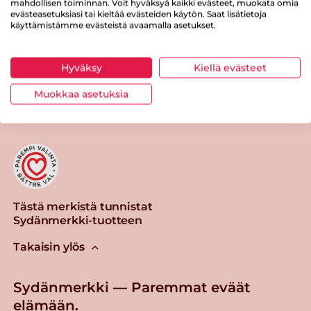
mahdollisen toiminnan. Voit hyväksyä kaikki evästeet, muokata omia
evästeasetuksiasi tai kieltää evästeiden käytön. Saat lisätietoja
käyttämistämme evästeistä avaamalla asetukset.
Tästä merkistä tunnistat
Hyväksy
Kiellä evästeet
Sydänmerkki-tuotteen
Muokkaa asetuksia
Tästä merkistä tunnistat
Sydänmerkki-tuotteen
Takaisin ylös
Sydänmerkki — Paremmat eväät
elämään.