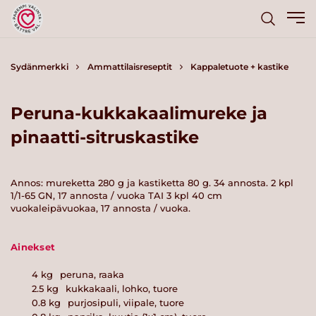
Sydänmerkki
Ammattilaisreseptit
Kappaletuote + kastike
Peruna-kukkakaalimureke ja
pinaatti-sitruskastike
Annos: mureketta 280 g ja kastiketta 80 g. 34 annosta. 2 kpl
1/1-65 GN, 17 annosta / vuoka TAI 3 kpl 40 cm
vuokaleipävuokaa, 17 annosta / vuoka.
Ainekset
4
kg
peruna, raaka
2.5
kg
kukkakaali, lohko, tuore
0.8
kg
purjosipuli, viipale, tuore