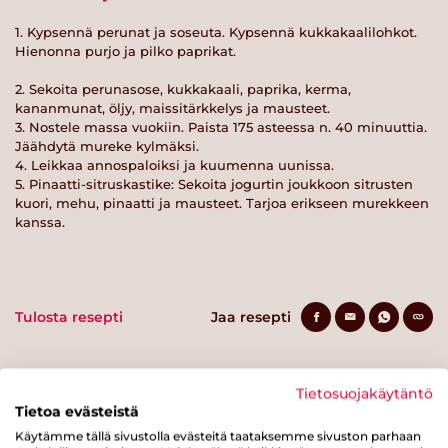
1. Kypsennä perunat ja soseuta. Kypsennä kukkakaalilohkot.
Hienonna purjo ja pilko paprikat.
2. Sekoita perunasose, kukkakaali, paprika, kerma,
kananmunat, öljy, maissitärkkelys ja mausteet.
3. Nostele massa vuokiin. Paista 175 asteessa n. 40 minuuttia.
Jäähdytä mureke kylmäksi.
4. Leikkaa annospaloiksi ja kuumenna uunissa.
5. Pinaatti-sitruskastike: Sekoita jogurtin joukkoon sitrusten
kuori, mehu, pinaatti ja mausteet. Tarjoa erikseen murekkeen
kanssa.
Tulosta resepti
Jaa resepti
Tietosuojakäytäntö
Tietoa evästeistä
Käytämme tällä sivustolla evästeitä taataksemme sivuston parhaan