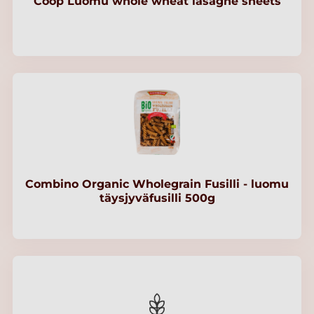
Coop Luomu whole wheat lasagne sheets
Combino Organic Wholegrain Fusilli - luomu
täysjyväfusilli 500g