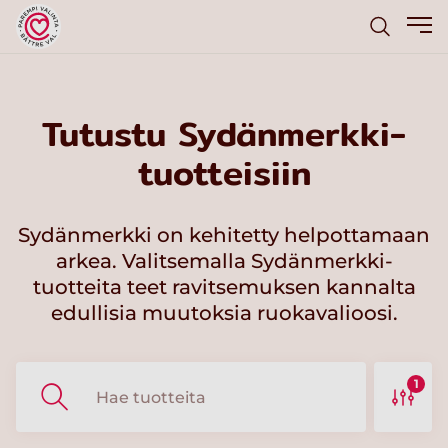
Tutustu Sydänmerkki-
tuotteisiin
Sydänmerkki on kehitetty helpottamaan
arkea. Valitsemalla Sydänmerkki-
tuotteita teet ravitsemuksen kannalta
edullisia muutoksia ruokavalioosi.
1