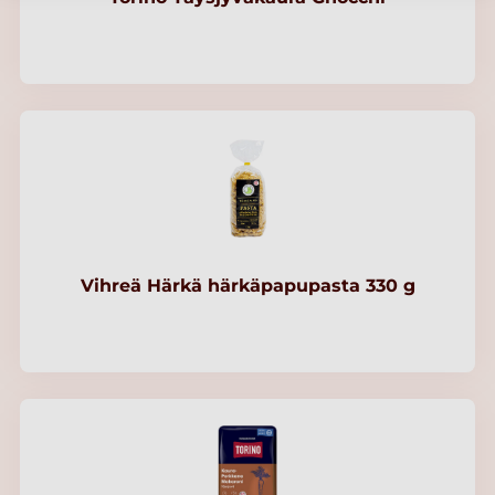
Vihreä Härkä härkäpapupasta 330 g