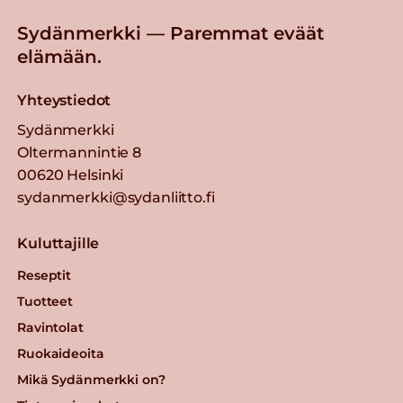
Sydänmerkki — Paremmat eväät
elämään.
Yhteystiedot
Sydänmerkki
Oltermannintie 8
00620 Helsinki
sydanmerkki@sydanliitto.fi
Kuluttajille
Reseptit
Tuotteet
Ravintolat
Ruokaideoita
Mikä Sydänmerkki on?