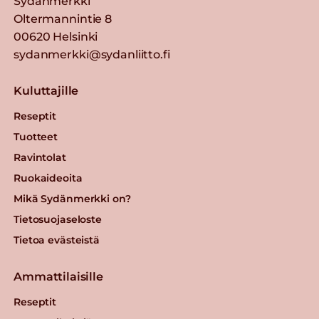
Sydänmerkki
Oltermannintie 8
00620 Helsinki
sydanmerkki@sydanliitto.fi
Kuluttajille
Reseptit
Tuotteet
Ravintolat
Ruokaideoita
Mikä Sydänmerkki on?
Tietosuojaseloste
Tietoa evästeistä
Ammattilaisille
Reseptit