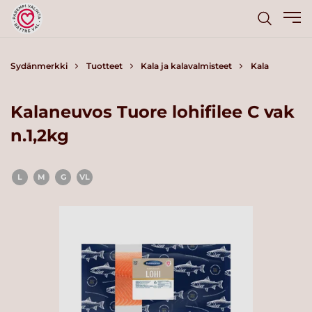
Sydänmerkki
Tuotteet
Kala ja kalavalmisteet
Kala
Kalaneuvos Tuore lohifilee C vak
n.1,2kg
L
M
G
VL