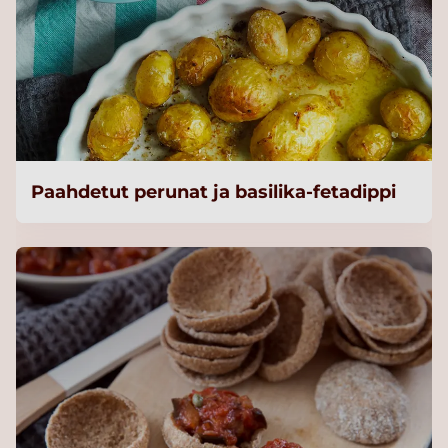
Paahdetut perunat ja basilika-fetadippi