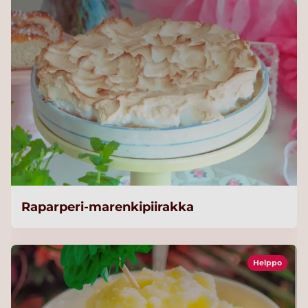
Raparperi-marenkipiirakka
Helppo