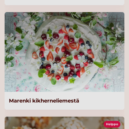
Marenki kikherneliemestä
Helppo