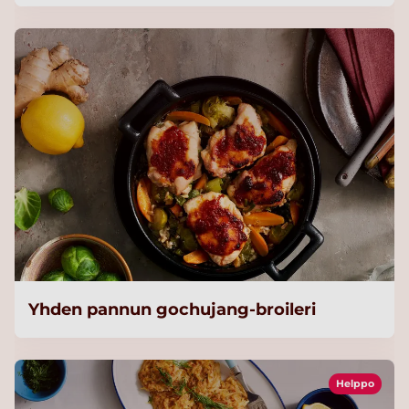
Yhden pannun gochujang-broileri
Helppo