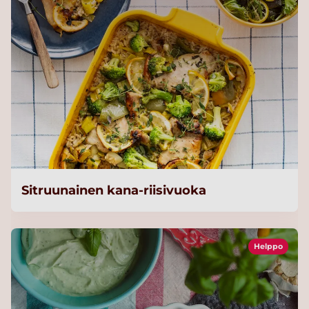
Sitruunainen kana-riisivuoka
Helppo