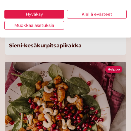
Hyväksy
Kiellä evästeet
Muokkaa asetuksia
Sieni-kesäkurpitsapiirakka
Helppo