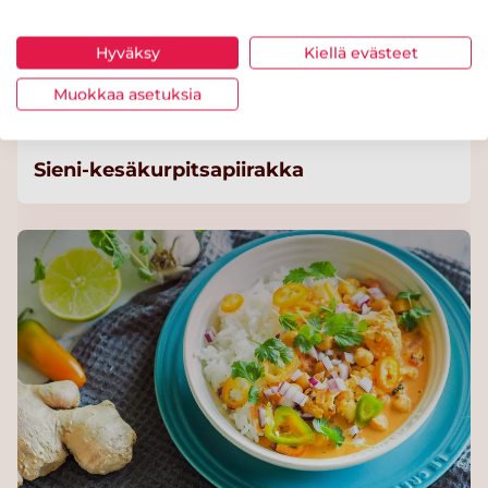
Hyväksy
Kiellä evästeet
Muokkaa asetuksia
Sieni-kesäkurpitsapiirakka