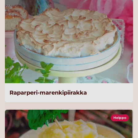
Raparperi-marenkipiirakka
Helppo