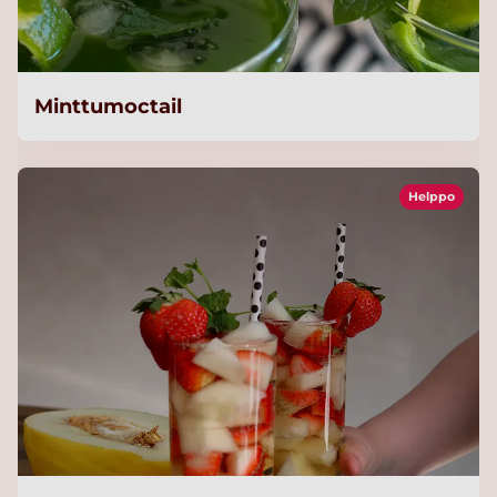
Minttumoctail
Helppo