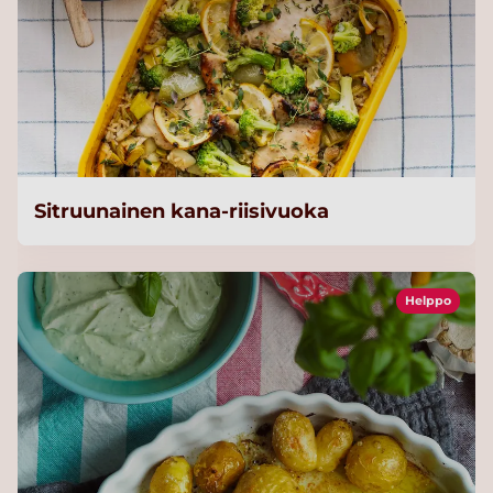
Sitruunainen kana-riisivuoka
Helppo