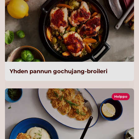
Yhden pannun gochujang-broileri
Helppo