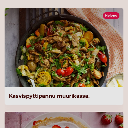
Helppo
Kasvispyttipannu muurikassa.