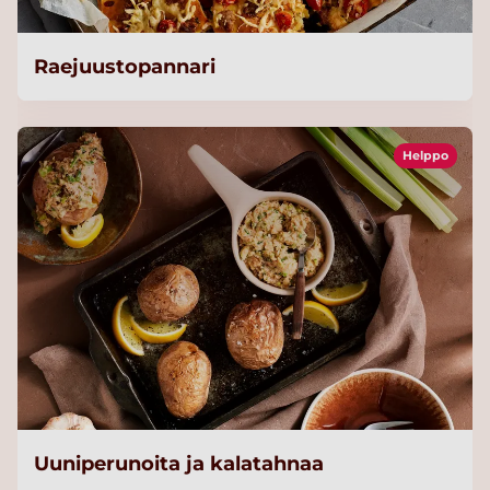
Raejuustopannari
Helppo
Uuniperunoita ja kalatahnaa