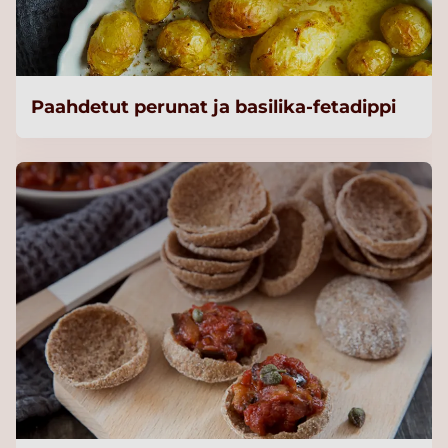
Paahdetut perunat ja basilika-fetadippi