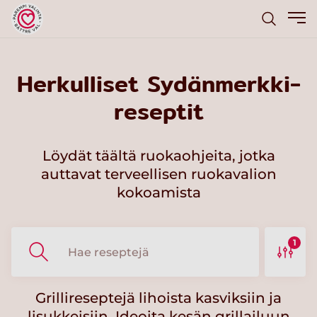
Herkulliset Sydänmerkki-
reseptit
Löydät täältä ruokaohjeita, jotka
auttavat terveellisen ruokavalion
kokoamista
1
Grillireseptejä lihoista kasviksiin ja
lisukkeisiin. Ideoita kesän grillailuun