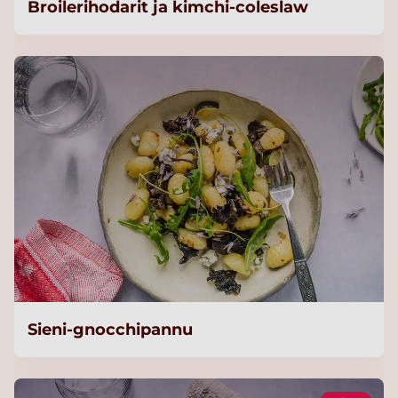
Broilerihodarit ja kimchi-coleslaw
Sieni-gnocchipannu