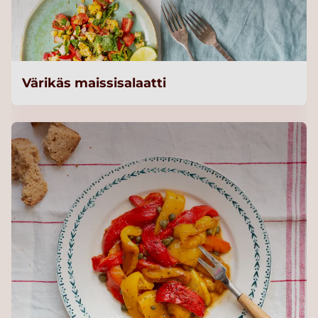
Värikäs maissisalaatti