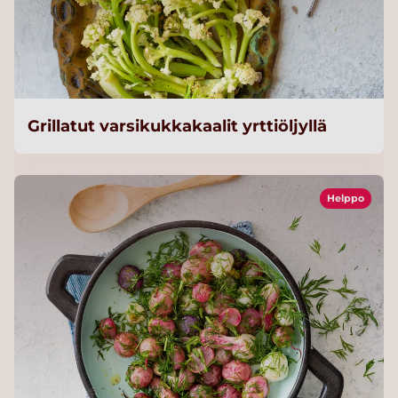
Grillatut varsikukkakaalit yrttiöljyllä
Helppo