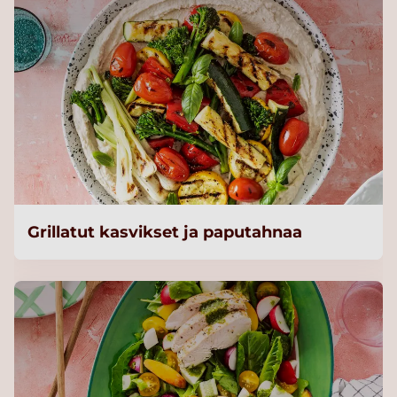
Grillatut kasvikset ja paputahnaa