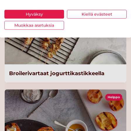
Hyväksy
Kiellä evästeet
Muokkaa asetuksia
Broilerivartaat jogurttikastikkeella
Helppo