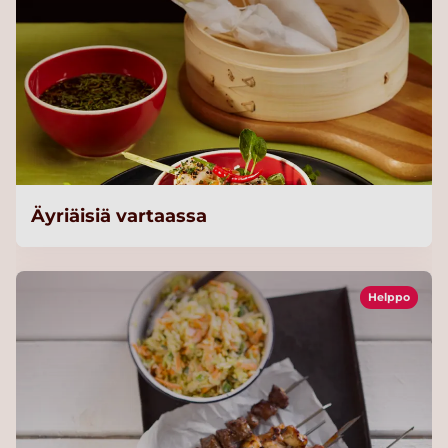
Äyriäisiä vartaassa
Helppo