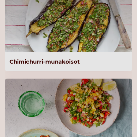
Chimichurri-munakoisot