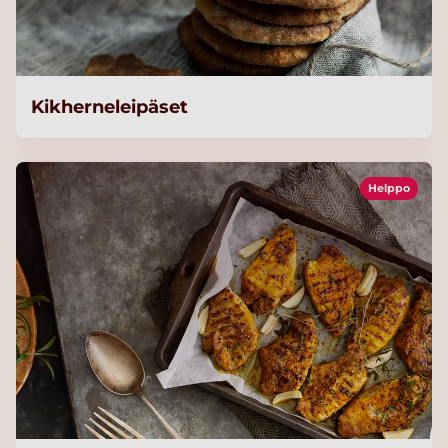
Kikherneleipäset
Helppo