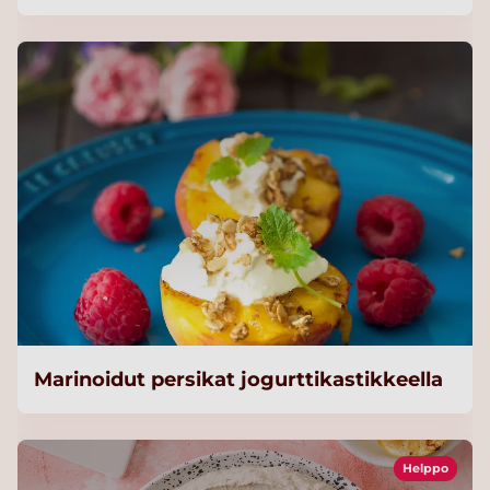
Marinoidut persikat jogurttikastikkeella
Helppo