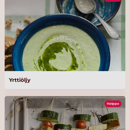
Yrttiöljy
Helppo